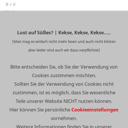
R + V
Itzehoer
GEV | Grundeigentümer
VHV
Lust auf Süßes? | Kekse, Kekse, Kekse.....
(Man mag es einfach nicht mehr lesen und auch nicht klicken
SCHWERPUNKTE:
aber leider sind auch wir dazu verpflichtet)
Hausratversicherung
Haftpflichtversicherung
Bitte entscheiden Sie, ob Sie der Verwendung von
Wohngebäudeversicherung
Cookies zustimmen möchten.
Rechtsschutzversicherung
Sollten Sie der Verwendung von Cookies nicht
Autoversicherung
zustimmen, ist es möglich, dass Sie wesentliche
Autoversicherung bei Trennung
Autoversicherung für Dienstwagenfahrer
Teile unserer Website NICHT nutzen können.
KFZ-Versicherung
Hier können Sie persönliche
Cookieeinstellungen
Oldtimerversicherung
vornehmen.
Wohnmobilversicherung
Weitere Informationen finden Sie in unserer